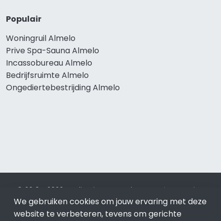
Populair
Woningruil Almelo
Prive Spa-Sauna Almelo
Incassobureau Almelo
Bedrijfsruimte Almelo
Ongediertebestrijding Almelo
© 2019 - 2026 Realisatie en SEO door
SEO-bureau
Lion
We gebruiken cookies om jouw ervaring met deze
Internet. Betaal alleen voor bewezen resultaten?
SEO
optimalisatie No Cure No Pay
.
Almelo
is onderdeel van Lion
website te verbeteren, tevens om gerichte