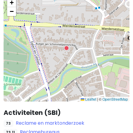
+
−
Leaflet
|
©
OpenStreetMap
Activiteiten (SBI)
Reclame en marktonderzoek
73
Reclamebureaus
73.11