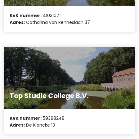
KvK nummer:
41031071
Adres:
Catharina van Renneslaan 37
Top Studie College B.V.
KvK nummer:
59398248
Adres:
De Klencke 13