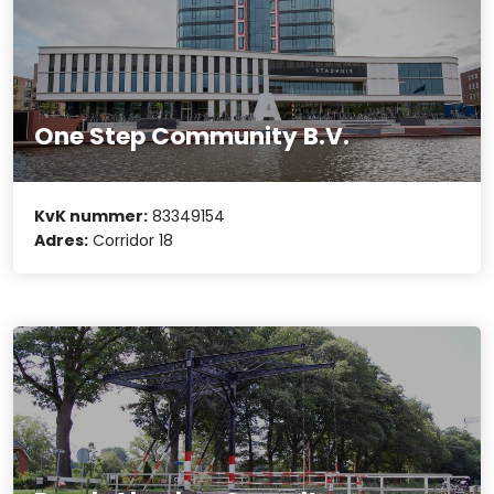
One Step Community B.V.
KvK nummer:
83349154
Adres:
Corridor 18