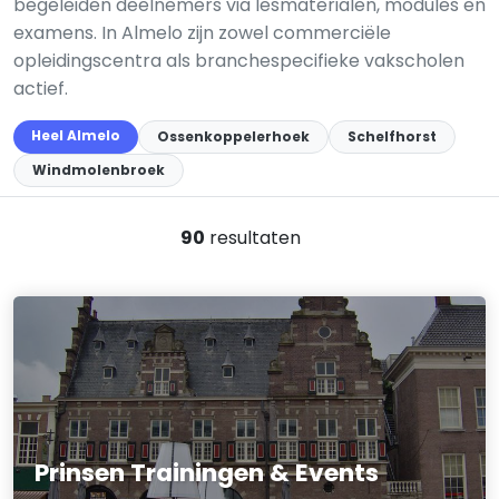
begeleiden deelnemers via lesmaterialen, modules en
examens. In Almelo zijn zowel commerciële
opleidingscentra als branchespecifieke vakscholen
actief.
Heel Almelo
Ossenkoppelerhoek
Schelfhorst
Windmolenbroek
90
resultaten
Prinsen Trainingen & Events