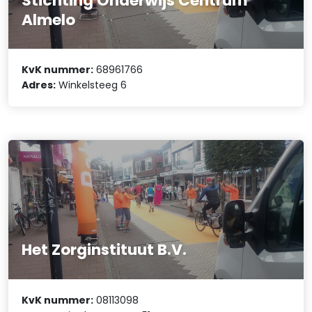
Stichting Onderwijs Centrum
Almelo
KvK nummer:
68961766
Adres:
Winkelsteeg 6
Het Zorginstituut B.V.
KvK nummer:
08113098