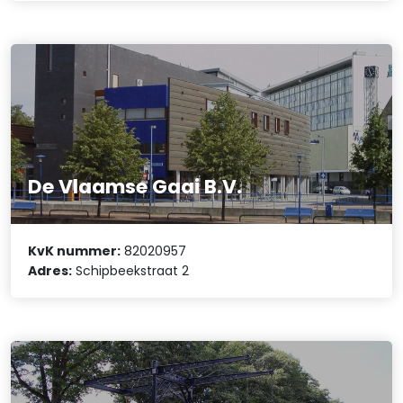
De Vlaamse Gaai B.V.
KvK nummer:
82020957
Adres:
Schipbeekstraat 2