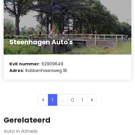
Steenhagen Auto's
KvK nummer:
62909649
Adres:
Robbenhaarsweg 18
1
...
0
1
Gerelateerd
Auto in Almelo