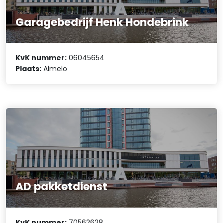
Garagebedrijf Henk Hondebrink
KvK nummer:
06045654
Plaats:
Almelo
AD pakketdienst
KvK nummer:
70562628