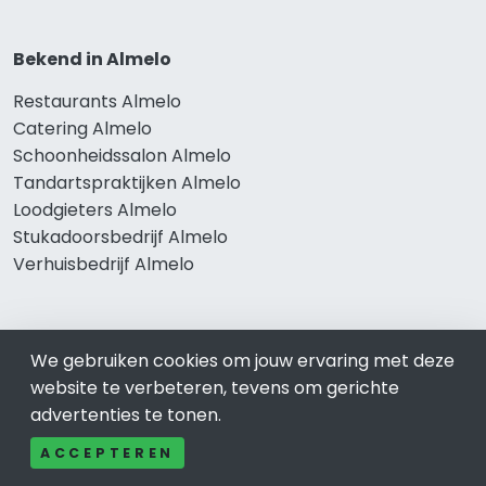
Bekend in Almelo
Restaurants Almelo
Catering Almelo
Schoonheidssalon Almelo
Tandartspraktijken Almelo
Loodgieters Almelo
Stukadoorsbedrijf Almelo
Verhuisbedrijf Almelo
Wij zijn er voor
We gebruiken cookies om jouw ervaring met deze
website te verbeteren, tevens om gerichte
Winkelen Almelo
advertenties te tonen.
Meubel-Woonwinkel Almelo
Appartementen- en Kamerverhuur Almelo
ACCEPTEREN
Camping Almelo