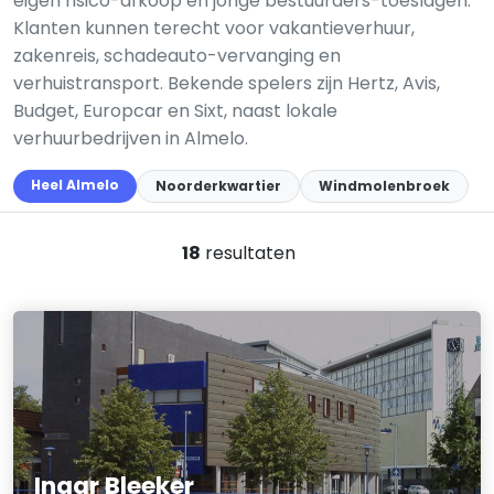
eigen risico-afkoop en jonge bestuurders-toeslagen.
Klanten kunnen terecht voor vakantieverhuur,
zakenreis, schadeauto-vervanging en
verhuistransport. Bekende spelers zijn Hertz, Avis,
Budget, Europcar en Sixt, naast lokale
verhuurbedrijven in Almelo.
Heel Almelo
Noorderkwartier
Windmolenbroek
18
resultaten
Inqar Bleeker