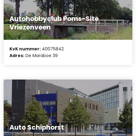
Autohobbyclub Poms-Site
Vriezenveen
KvK nummer:
40075842
Adres:
De Maraboe 39
Auto Schiphorst