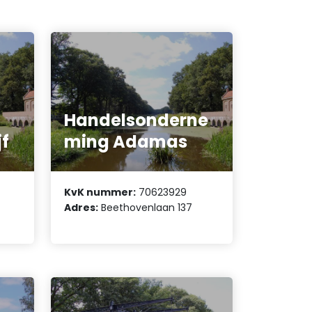
Handelsonderne
f
ming Adamas
KvK nummer:
70623929
Adres:
Beethovenlaan 137