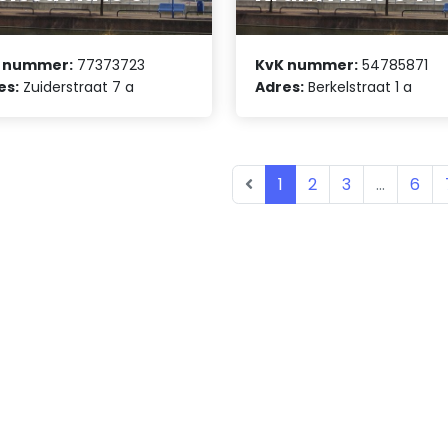
 nummer:
77373723
KvK nummer:
54785871
es:
Zuiderstraat 7 a
Adres:
Berkelstraat 1 a
1
2
3
...
6