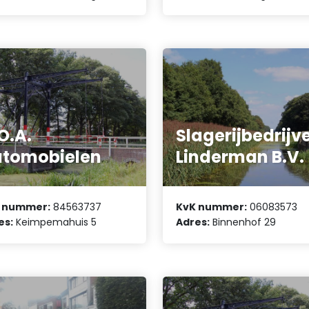
O.A.
Slagerijbedrijv
tomobielen
Linderman B.V.
 nummer:
84563737
KvK nummer:
06083573
es:
Keimpemahuis 5
Adres:
Binnenhof 29