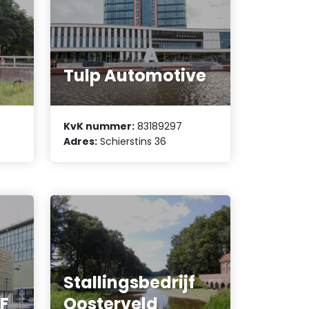
Tulp Automotive
KvK nummer:
83189297
Adres:
Schierstins 36
Stallingsbedrijf
F
Oosterveld