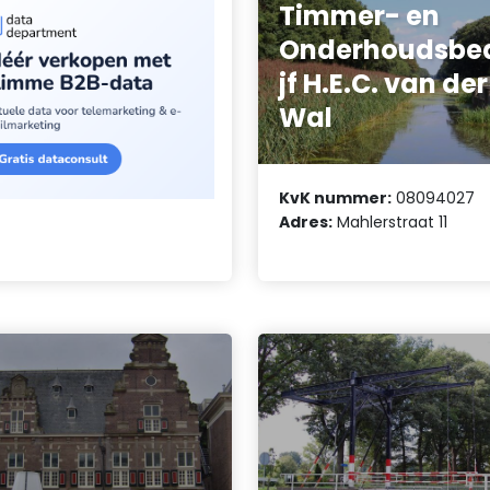
Timmer- en
Onderhoudsbed
jf H.E.C. van der
Wal
KvK nummer:
08094027
Adres:
Mahlerstraat 11