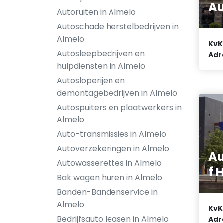
Au
Autoruiten in Almelo
Autoschade herstelbedrijven in
Almelo
KvK
Autosleepbedrijven en
Adr
hulpdiensten in Almelo
Autosloperijen en
demontagebedrijven in Almelo
Autospuiters en plaatwerkers in
Almelo
Auto-transmissies in Almelo
Autoverzekeringen in Almelo
Au
Autowasserettes in Almelo
f 
Bak wagen huren in Almelo
Banden-Bandenservice in
Almelo
KvK
Bedrijfsauto leasen in Almelo
Adr