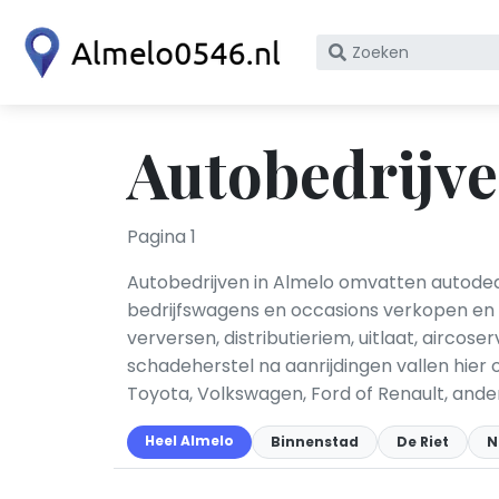
Zoek
op
bedrijfsnaam
of
Autobedrijve
KvK
nummer
Pagina 1
Autobedrijven in Almelo omvatten autodea
bedrijfswagens en occasions verkopen en
verversen, distributieriem, uitlaat, airco­s
schadeherstel na aanrijdingen vallen hier 
Toyota, Volkswagen, Ford of Renault, ander
Heel Almelo
Binnenstad
De Riet
N