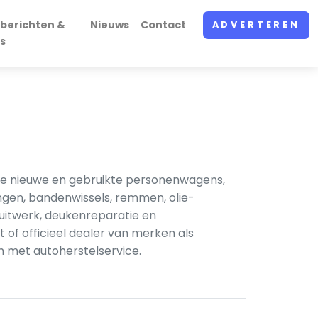
berichten &
Nieuws
Contact
ADVERTEREN
s
die nieuwe en gebruikte personenwagens,
en, banden­wissels, remmen, olie­
puitwerk, deuken­reparatie en
 of officieel dealer van merken als
en met autoherstelservice.