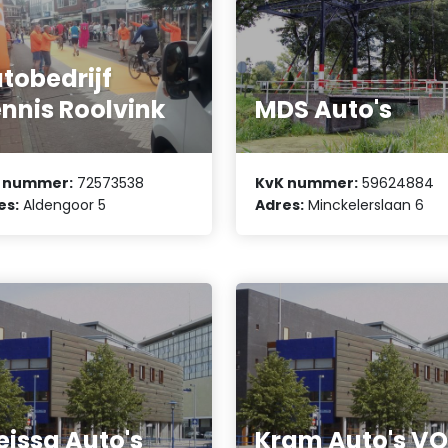
tobedrijf
nnis Roolvink
MDS Auto's
 nummer:
72573538
KvK nummer:
59624884
es:
Aldengoor 5
Adres:
Minckelerslaan 6
eissa Auto's
Kram Auto's VO