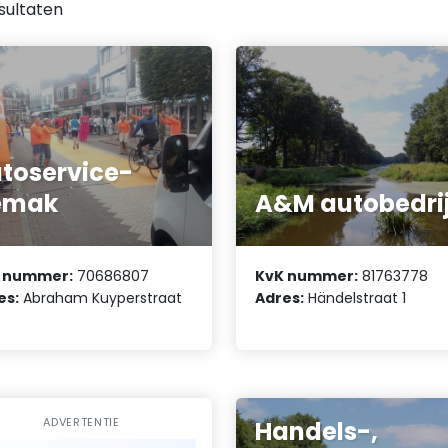
sultaten
toservice-
emak
A&M autobedrij
 nummer:
70686807
KvK nummer:
81763778
es:
Abraham Kuyperstraat
Adres:
Händelstraat 1
ADVERTENTIE
Handels-,