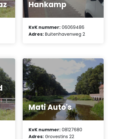
az
Hankamp
KvK nummer:
06069486
Adres:
Buitenhavenweg 2
d
Mati Auto's
KvK nummer:
08127680
Adres:
Grovestins 22