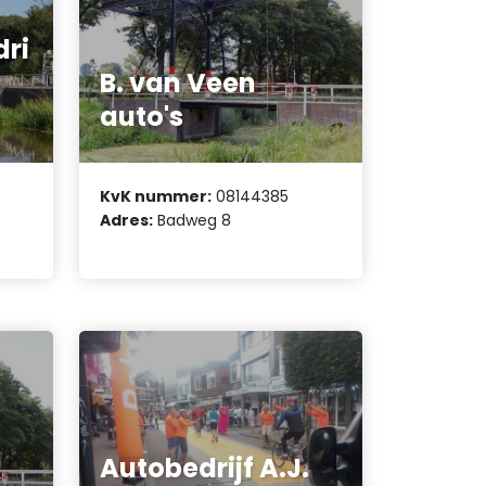
ri
B. van Veen
auto's
KvK nummer:
08144385
Adres:
Badweg 8
Autobedrijf A.J.