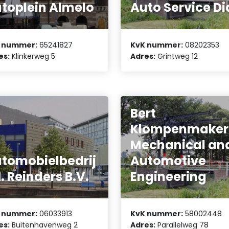
toplein Almelo
Auto Service Di
 nummer:
65241827
KvK nummer:
08202353
es:
Klinkerweg 5
Adres:
Grintweg 12
Bert
Klompenmaker
Mechanical an
tomobielbedrij
Automotive
H. Reinders B.V.
Engineering
 nummer:
06033913
KvK nummer:
58002448
es:
Buitenhavenweg 2
Adres:
Parallelweg 78