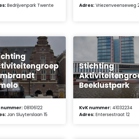
es:
Bedrijvenpark Twente
Adres:
Vriezenveenseweg 
ichting
tiviteitengroep
Stichting
embrandt
Aktiviteitengro
melo
Beeklustpark
 nummer:
08106122
KvK nummer:
41032234
es:
Jan Sluyterslaan 15
Adres:
Entersestraat 12