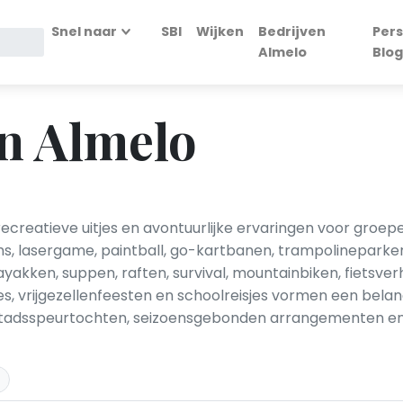
Snel naar
SBI
Wijken
Bedrijven
Pers
Almelo
Blog
in Almelo
recreatieve uitjes en avontuurlijke ervaringen voor groepe
s, lasergame, paintball, go-kartbanen, trampolineparken
kayakken, suppen, raften, survival, mountainbiken, fietsve
s, vrijgezellenfeesten en schoolreisjes vormen een bela
stadsspeurtochten, seizoensgebonden arrangementen en