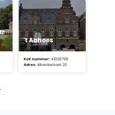
tr
't Aahoes
KvK nummer:
41029758
Adres:
Albardastraat 20