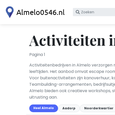
Zoek
op
bedrijfsnaam
of
Activiteiten 
KvK
nummer
Pagina 1
Activiteitenbedrijven in Almelo verzorgen 
leeftijden. Het aanbod omvat escape room
Voor buitenactiviteiten zijn kanoverhuur, 
Teambuilding-arrangementen, bedrijfsuitje
Almelo bieden ook creatieve workshops, 
uitrusting aan.
Heel Almelo
Aadorp
Noorderkwartier