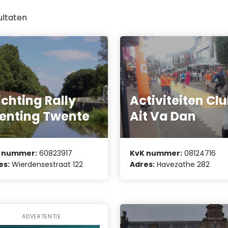
ultaten
ichting Rally
Activiteiten Cl
enting Twente
Ait Va Dan
 nummer:
60823917
KvK nummer:
08124716
es:
Wierdensestraat 122
Adres:
Havezathe 282
ADVERTENTIE