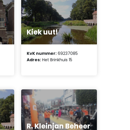
Kiek uut!
KvK nummer:
69237085
Adres:
Het Brinkhuis 15
R. Kleinjan Beheer