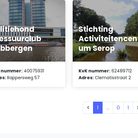
litiehond
Stichting
essuurclub
Activiteitencen
ubbergen
um Serop
 nummer:
40075931
KvK nummer:
62489712
es:
Rappersweg 57
Adres:
Clematisstraat 2
1
...
0
1