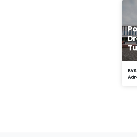
Po
Dr
T
KvK
Adr