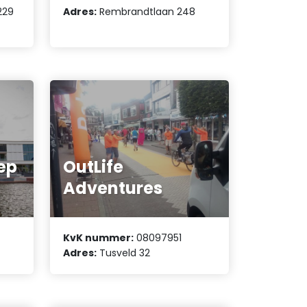
229
Adres:
Rembrandtlaan 248
ep
OutLife
Adventures
KvK nummer:
08097951
Adres:
Tusveld 32