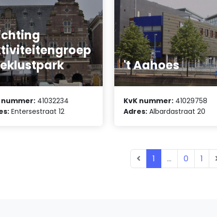
ichting
tiviteitengroep
eklustpark
't Aahoes
 nummer:
41032234
KvK nummer:
41029758
es:
Entersestraat 12
Adres:
Albardastraat 20
1
...
0
1