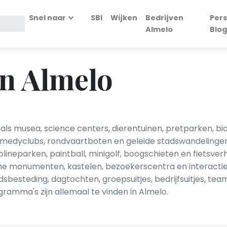
Snel naar
SBI
Wijken
Bedrijven
Pers
Almelo
Blog
in Almelo
oals musea, science centers, dierentuinen, pretparken, 
edyclubs, rondvaartboten en geleide stadswandelingen ho
lineparken, paintball, minigolf, boogschieten en fietsver
sche monumenten, kastelen, bezoekerscentra en interact
jdsbesteding, dagtochten, groepsuitjes, bedrijfsuitjes, te
gramma's zijn allemaal te vinden in Almelo.