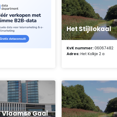
Het Stijllokaal
KvK nummer:
06067482
Adres:
Het Kolkje 2 a
 Vlaamse Gaai