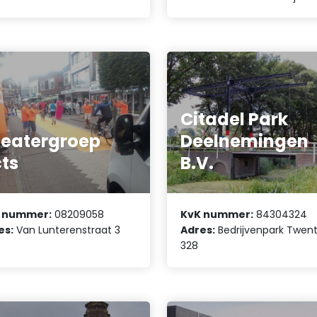
Citadel Park
eatergroep
Deelnemingen
ts
B.V.
 nummer:
08209058
KvK nummer:
84304324
es:
Van Lunterenstraat 3
Adres:
Bedrijvenpark Twen
328