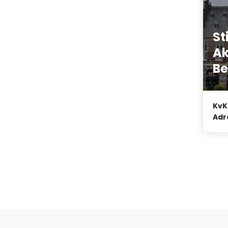
St
Ak
Be
KvK
Adr