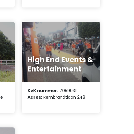
High End Events &
Entertainment
KvK nummer:
70590311
te
Adres:
Rembrandtlaan 248