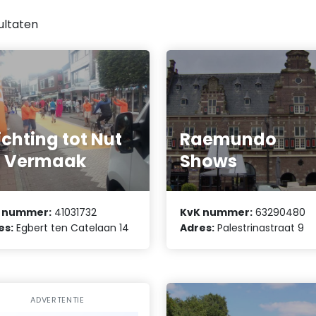
ultaten
ichting tot Nut
Raemundo
n Vermaak
Shows
 nummer:
41031732
KvK nummer:
63290480
es:
Egbert ten Catelaan 14
Adres:
Palestrinastraat 9
ADVERTENTIE