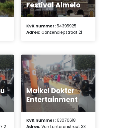
Festival Almelo
KvK nummer:
54395925
Adres:
Ganzendiepstraat 21
mu
Maikel Dokter
Entertainment
KvK nummer:
63070618
37 2
Adres:
Van Lunterenstraat 33