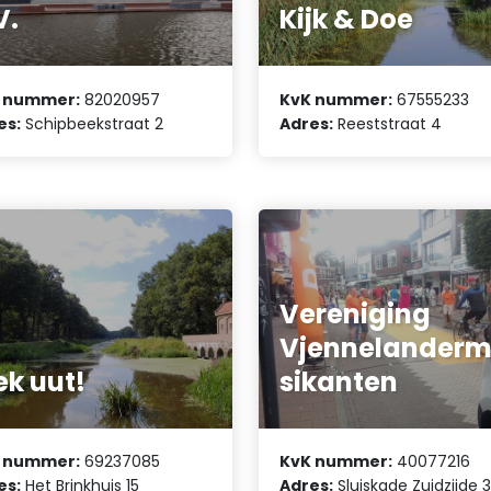
V.
Kijk & Doe
 nummer:
82020957
KvK nummer:
67555233
es:
Schipbeekstraat 2
Adres:
Reeststraat 4
Vereniging
Vjennelander
ek uut!
sikanten
 nummer:
69237085
KvK nummer:
40077216
es:
Het Brinkhuis 15
Adres:
Sluiskade Zuidzijde 