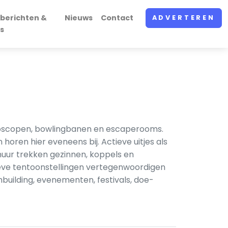
berichten &
Nieuws
Contact
ADVERTEREN
s
bioscopen, bowlingbanen en escaperooms.
ren hier eveneens bij. Actieve uitjes als
huur trekken gezinnen, koppels en
ieve tentoonstellingen vertegenwoordigen
ambuilding, evenementen, festivals, doe-