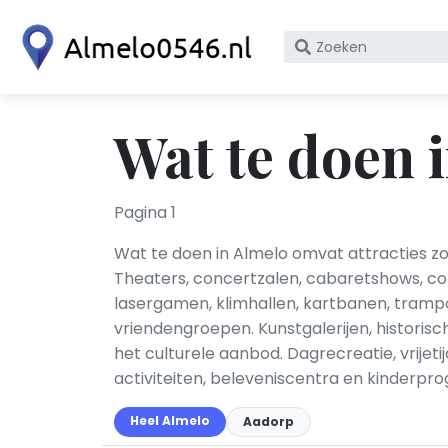
Zoek
op
bedrijfsnaam
of
Wat te doen 
KvK
nummer
Pagina 1
Wat te doen in Almelo omvat attracties z
Theaters, concertzalen, cabaretshows, com
lasergamen, klimhallen, kartbanen, trampo
vriendengroepen. Kunstgalerijen, histori
het culturele aanbod. Dagrecreatie, vrijeti
activiteiten, beleveniscentra en kinderpro
Heel Almelo
Aadorp