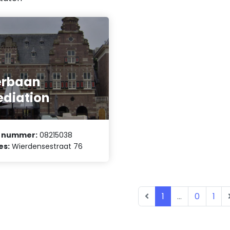
erbaan
diation
 nummer:
08215038
es:
Wierdensestraat 76
1
...
0
1