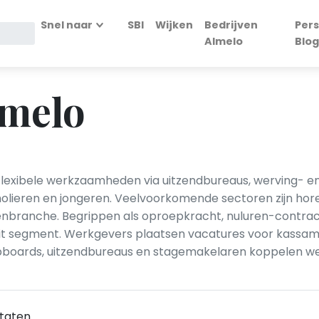
Snel naar
SBI
Wijken
Bedrijven
Pers
Almelo
Blog
lmelo
flexibele werkzaamheden via uitzendbureaus, werving- en
lieren en jongeren. Veelvoorkomende sectoren zijn horec
nbranche. Begrippen als oproepkracht, nuluren-contract
it segment. Werkgevers plaatsen vacatures voor kassame
obboards, uitzendbureaus en stagemakelaren koppelen wer
taten