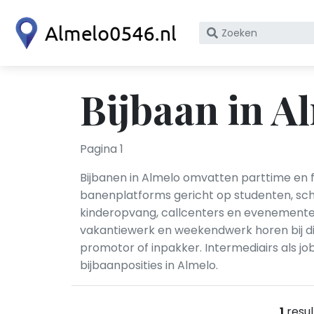
Zoek
op
bedrijfsnaam
of
Bijbaan in A
KvK
nummer
Pagina 1
Bijbanen in Almelo omvatten parttime en 
banenplatforms gericht op studenten, scho
kinderopvang, callcenters en evenemente
vakantiewerk en weekendwerk horen bij d
promotor of inpakker. Intermediairs als j
bijbaanposities in Almelo.
1
resul