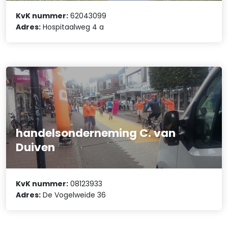
KvK nummer:
62043099
Adres:
Hospitaalweg 4 a
handelsonderneming C. van
Duiven
KvK nummer:
08123933
Adres:
De Vogelweide 36