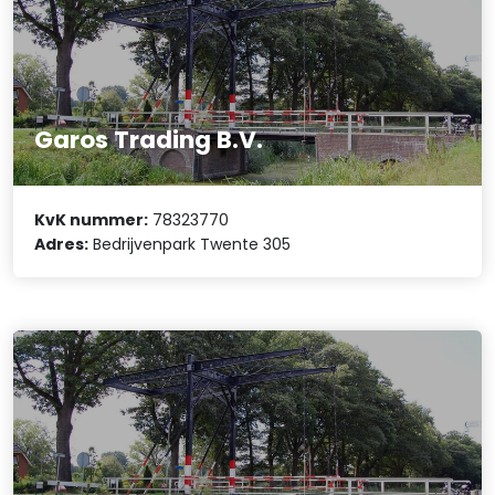
Garos Trading B.V.
KvK nummer:
78323770
Adres:
Bedrijvenpark Twente 305