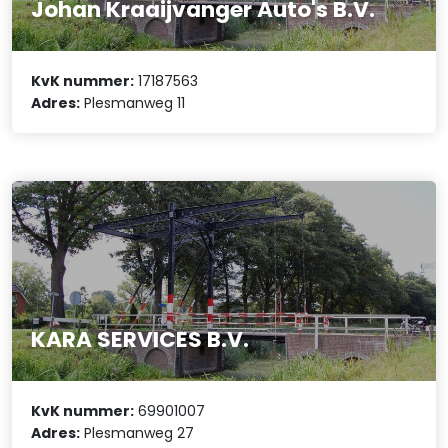
Johan Kraaijvanger Auto's B.V.
KvK nummer:
17187563
Adres:
Plesmanweg 11
KARA SERVICES B.V.
KvK nummer:
69901007
Adres:
Plesmanweg 27