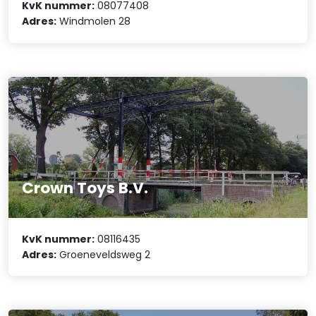
KvK nummer:
08077408
Adres:
Windmolen 28
Crown Toys B.V.
KvK nummer:
08116435
Adres:
Groeneveldsweg 2