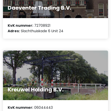
Daeventer Trading B.V.
KvK nummer:
72708921
Adres:
Slachthuiskade 6 Unit 24
Kreuwel Holding B.V.
KvK nummer:
06044443