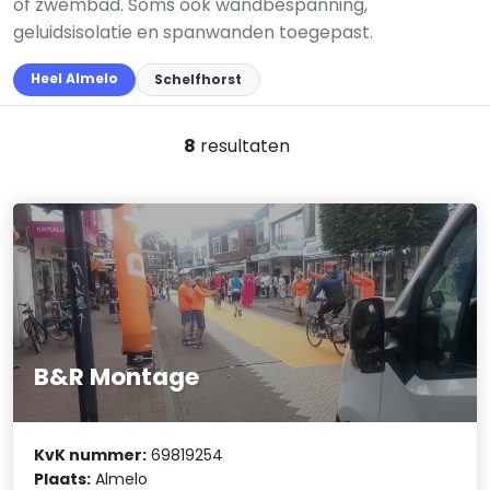
of zwembad. Soms ook wandbespanning,
geluidsisolatie en spanwanden toegepast.
Heel Almelo
Schelfhorst
8
resultaten
B&R Montage
KvK nummer:
69819254
Plaats:
Almelo