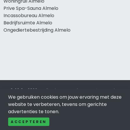
Woningruil Almelo
Prive Spa-Sauna Almelo
Incassobureau Almelo
Bedrijfsruimte Almelo
Ongediertebestrijding Almelo
© 2019 - 2026 Realisatie en SEO door
SEO-bureau
Lion
We gebruiken cookies om jouw ervaring met deze
Internet. Betaal alleen voor bewezen resultaten?
SEO
optimalisatie No Cure No Pay
.
Almelo
is onderdeel van Lion
website te verbeteren, tevens om gerichte
Internet.
advertenties te tonen.
Beeldcredits
ACCEPTEREN