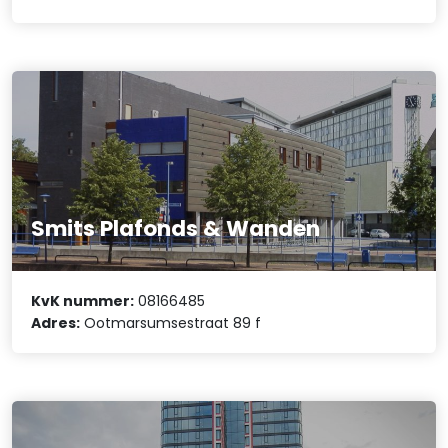
Smits Plafonds & Wanden
KvK nummer:
08166485
Adres:
Ootmarsumsestraat 89 f