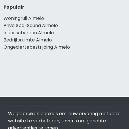
Populair
Woningruil Almelo
Prive Spa-Sauna Almelo
Incassobureau Almelo
Bedrijfsruimte Almelo
Ongediertebestrijding Almelo
© 2019 - 2026 Realisatie en SEO door
SEO-bureau
Lion
Internet. Betaal alleen voor bewezen resultaten?
SEO
We gebruiken cookies om jouw ervaring met deze
optimalisatie No Cure No Pay
.
Almelo
is onderdeel van Lion
website te verbeteren, tevens om gerichte
Internet.
advertenties te tonen.